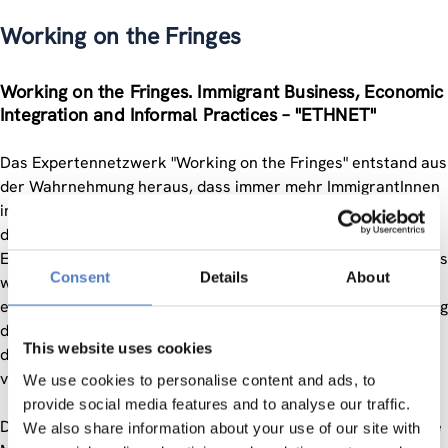
Working on the Fringes
Working on the Fringes. Immigrant Business, Economic
Integration and Informal Practices – "ETHNET"
Das Expertennetzwerk "Working on the Fringes" entstand aus
der Wahrnehmung heraus, dass immer mehr ImmigrantInnen
in europäischen Ländern Unternehmen gründen und sich
damit vom dem traditionellen Bild der unselbständig
Erwerbstätigen distanzieren. Ziel dieses Expertennetzwerkes
Consent
Details
About
war der Austausch von Forschungsergebnissen aus den
einzelnen Partnerländern unter besonderer Berücksichtigung
des jeweiligen ökonomischen und rechtlichen Rahmens, den
This website uses cookies
die unternehmerisch aktiven ImmigrantInnen jeweils
vorfinden.
We use cookies to personalise content and ads, to
provide social media features and to analyse our traffic.
Der Informationsaustausch erfolgte sowohl virtuell über eine
We also share information about your use of our site with