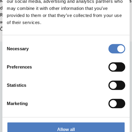
Mailingliste, die vom Institute for Migration and Ethnic Studies
our social media, advertising and analytics partners who
der Universität von Amsterdam betreut wird als auch im
may combine it with other information that you’ve
Rahmen von Konferenzen. Eine gemeinsame Buchpublikation
provided to them or that they’ve collected from your use
wird die Ergebnisse der Zusammenarbeit einer breiteren
of their services.
Öffentlichkeit zugänglich machen.
Consent
Necessary
Selection
Preferences
Statistics
Zurück nach oben
Marketing
ZSI
ZSI - Zentrum für Soziale Innovation GmbH
Allow all