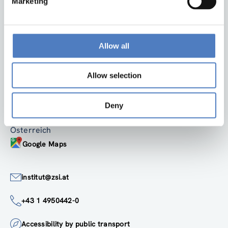
Marketing
Zurück nach oben
Allow all
Allow selection
ZSI
ZSI - Zentrum für Soziale Innovation GmbH
Linke Wienzeile 246
Deny
1150 Wien
Österreich
Google Maps
institut@zsi.at
+43 1 4950442-0
Accessibility by public transport