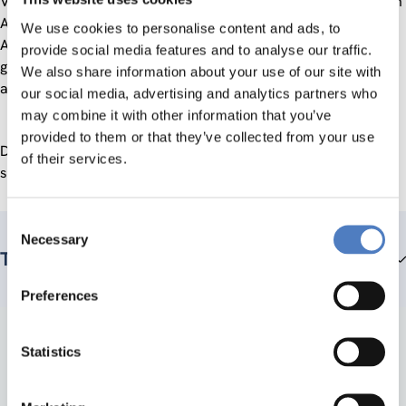
Von den 8 TeilnehmerInnen des ersten Kurses fanden 5 einen
Arbeitsplatz, eine Teilnehmerin entschloss sich, die
We use cookies to personalise content and ads, to
Ausbildung zur Bürokauffrau nachzuholen. Eine Teilnehmerin
provide social media features and to analyse our traffic.
ging in Frühpension, nur eine Teilnehmerin ist (noch)
We also share information about your use of our site with
arbeitslos.
our social media, advertising and analytics partners who
may combine it with other information that you’ve
provided to them or that they’ve collected from your use
Das Ergebnis des zweiten Kurses: 7 von 8 TeilnehmerInnen
of their services.
sind in einem regulären Arbeitsverhältis.
Consent
Necessary
Selection
Teammitglieder
Preferences
Statistics