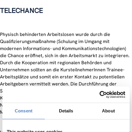
TELECHANCE
Physisch behinderten Arbeitslosen wurde durch die
Qualifizierungsmaßnahme (Schulung im Umgang mit
modernen Informations- und Kommunikationstechnologien)
die Chance eröffnet, sich in den Arbeitsmarkt zu integrieren.
Durch die Kooperation mit regionalen Behörden und
Unternehmen sollten an die KursteilnehmerInnen Trainee-
Arbeitsplätze und somit ein erster Kontakt zu potentiellen
Arbeitgebern vermittelt werden. Die Durchführung der
Schulungsmaßnahme (zwei Kursdurchgänge) erfolgte in
Kooperation mit dem Verein BUNGIS („Behinderte Und
Nichtbehinderte Gemeinsam Im Südlichen Burgenland“) in
Consent
Details
About
Markt Allhau.
This website uses cookies