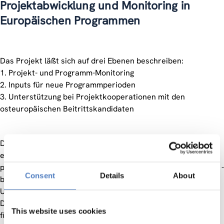
Projektabwicklung und Monitoring in
Europäischen Programmen
Das Projekt läßt sich auf drei Ebenen beschreiben:
1. Projekt- und Programm-Monitoring
2. Inputs für neue Programmperioden
3. Unterstützung bei Projektkooperationen mit den
osteuropäischen Beitrittskandidaten
Die drei Projektebenen ermöglichen in Verbindung mit
existierenden ZSI-Schwerpunkten das Anbieten
professioneller Dienstleistungen zur Projektentwicklung und -
Consent
Details
About
betreuung sowie hinsichtlich Monitoring und inhaltlicher
Unterstützung neuer Förder- und Programmschwerpunkte.
Dies gilt generell für europäische Programme und besonders
This website uses cookies
für die anstehenden Kooperationen mit den neuen EU-