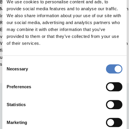
Beitrittskandidaten. Durch die bereits bestehenden
We use cookies to personalise content and ads, to
Möglichkeiten gemeinsamer Projekt- und Forschungsarbeiten
provide social media features and to analyse our traffic.
im Rahmen der Strukturfonds sowie des 5.
We also share information about your use of our site with
Rahmenprogramms für Forschung und technologische
our social media, advertising and analytics partners who
Entwicklung kann sich das ZSI in einem neuen Marktsegment
may combine it with other information that you’ve
von Beginn an positionieren, indem bereits vorhandenes
provided to them or that they’ve collected from your use
Wissen mit Neuem gekoppelt wird. Von Nutzen wird das auch
of their services.
für Verwaltungsstellen (EU-Kommission, Bund, Länder usw)
und für Projektträger in einem sich erweiternden EU-Europa
Consent
sein.
Necessary
Selection
Preferences
Statistics
Marketing