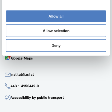
Zurück nach oben
Allow all
ZSI
Allow selection
ZSI - Zentrum für Soziale Innovation GmbH
Linke Wienzeile 246
1150 Wien
Deny
Österreich
Google Maps
institut@zsi.at
+43 1 4950442-0
Accessibility by public transport