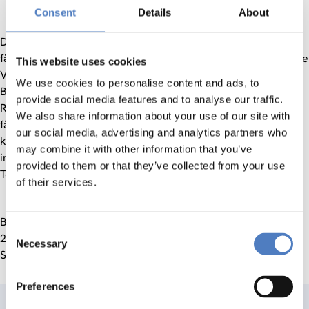
Consent
Details
About
Dabei werden innovative Methoden, wie das E-Learning mit
fächerübergreifender Projektarbeit und eine interdisziplinäre
This website uses cookies
Vorgangsweise gewählt. Studierende kommen aus den
We use cookies to personalise content and ads, to
Bereichen Wirtschaft, Technik, öffentlicher Verwaltung und
provide social media features and to analyse our traffic.
Recht und werden durch interaktives Lernen befähigt, einen
We also share information about your use of our site with
fächerübergreifenden Diskurs zu aktivieren. Als Online Kurs
our social media, advertising and analytics partners who
konzipiert, kann EMEC sehr schnell auf neue Entwicklungen
may combine it with other information that you’ve
im Energiemarkt reagieren. Vor allem lernen die
provided to them or that they’ve collected from your use
TeilnehmerInnen dabei voneinander und miteinander.
of their services.
Bisher Durchführung von 2 Lehrgängen: Oktober 2000  Juni
Consent
2001 bzw 2001/02.
Necessary
Selection
Start des 3. Lehrgangs: Oktober 2002.
Preferences