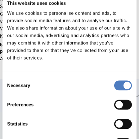
This website uses cookies
Segmentationstendenzen entgegen.
We use cookies to personalise content and ads, to
Qualifizierungsnetzwerke können sowohl als Arbeitsgruppen
provide social media features and to analyse our traffic.
verstanden werden, die als Ideenpool für innovative
We also share information about your use of our site with
Weiterbildungsprogramme dienen, als auch konkrete
our social media, advertising and analytics partners who
Kooperationen zwischen einzelnen Betrieben darstellen, die
may combine it with other information that you’ve
gemeinsam bedarfsgerechte Weiterbildungsaktivitäten
provided to them or that they’ve collected from your use
planen. Nationaler Kooperationspartner war der Wiener
of their services.
ArbeitnehmerInnenförderungsfonds (WAFF).
Consent
Necessary
Selection
Teammitglieder
Preferences
Statistics