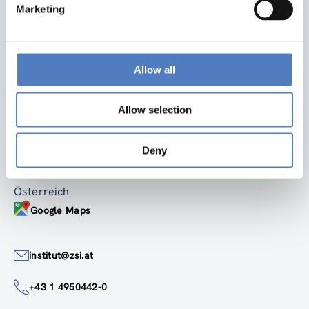
Marketing
Allow all
Zurück nach oben
Allow selection
ZSI
ZSI - Zentrum für Soziale Innovation GmbH
Deny
Linke Wienzeile 246
1150 Wien
Österreich
Google Maps
institut@zsi.at
+43 1 4950442-0