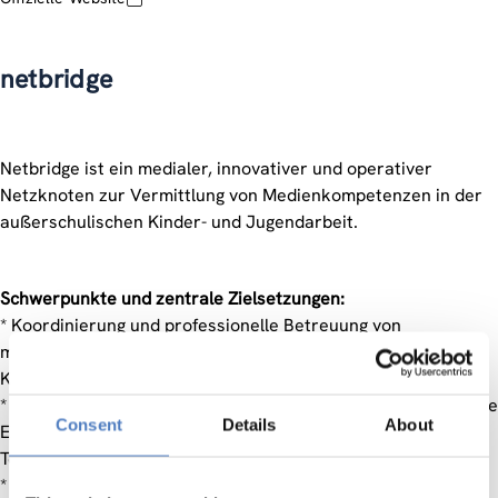
netbridge
Netbridge ist ein medialer, innovativer und operativer
Netzknoten zur Vermittlung von Medienkompetenzen in der
außerschulischen Kinder- und Jugendarbeit.
Schwerpunkte und zentrale Zielsetzungen:
* Koordinierung und professionelle Betreuung von
multimedialen Projekten und Beratung bei
Konzepterstellungen.
* Trend-Scouting: Beobachtung von Trends und konzeptionelle
Consent
Details
About
Entwicklung von neuen Strategien im Bereich neuer
Technologien.
* Bildung und Kommunikation: Förderung der