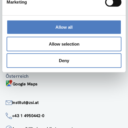
Marketing
Allow all
Zurück nach oben
Allow selection
ZSI
ZSI - Zentrum für Soziale Innovation GmbH
Deny
Linke Wienzeile 246
1150 Wien
Österreich
Google Maps
institut@zsi.at
+43 1 4950442-0