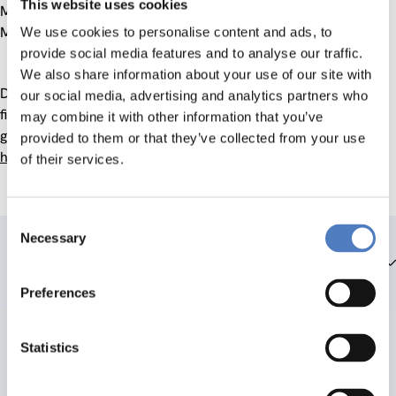
This website uses cookies
Medienkompetenz der MitarbeiterInnen und
MultiplikatorInnen in der außerschulischen Jugendarbeit.
We use cookies to personalise content and ads, to
provide social media features and to analyse our traffic.
We also share information about your use of our site with
Das Projekt wurde und wird von der Stadt Wien, MA 13,
our social media, advertising and analytics partners who
finanziert, und 2004 einem eigenen von der Stadt
may combine it with other information that you’ve
gegründeten verein übertragen.
provided to them or that they’ve collected from your use
http://www.netbridge.at
of their services.
Consent
Necessary
Selection
Teammitglieder
Preferences
Statistics