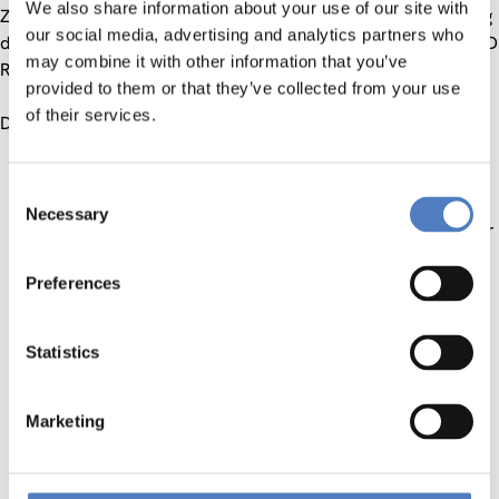
We also share information about your use of our site with
ZSI war verantwortlich für das Monitoring der Ausschreibung
our social media, advertising and analytics partners who
des Programmes „CIR-CE: COOPERATION IN INNOVATION AND
may combine it with other information that you’ve
RESEARCH WITH CENTRAL AND EASTERN EUROPE“.
provided to them or that they’ve collected from your use
of their services.
Die Leistungen des ZSI umfassten
Unterstützung der FFG bei der Erstellung des
Consent
Monitoring- und Evaluierungskonzepts
Necessary
Selection
Unterstützung der FFG bei der Identifikation geeigneter
Indikatoren
Unterstützung der FFG bei der Erstellung der Leitfäden
Preferences
Unterstützung der FFG bei der Konzeption des
Berichtwesens
Statistics
Durchführung der wissenschaftlichen Begleitung:
Analyse der Beteiligungsstrukturen auf Basis der
FFG-Auswertungen
Marketing
Einschätzung der Beteiligungsstruktur der
geförderten Unternehmen im Vergleich zum CIS3
Netzwerkanalyse von fünf ausgewählten CIR-CE-