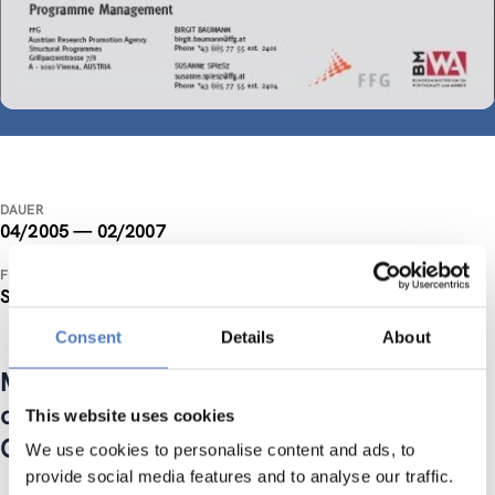
DAUER
04/2005 — 02/2007
FINANZIERUNG
Sonstige
Consent
Details
About
Monitoring der Ausschreibung "Co-
operation in Innovation and Research with
This website uses cookies
Central and Eastern Europe"
We use cookies to personalise content and ads, to
provide social media features and to analyse our traffic.