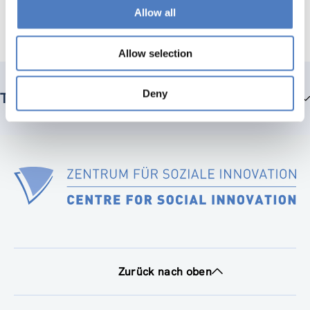
Allow all
Projekten und Interpretation in Hinblick auf das
Programmmonitoring
Allow selection
Deny
Teammitglieder
Zurück nach oben