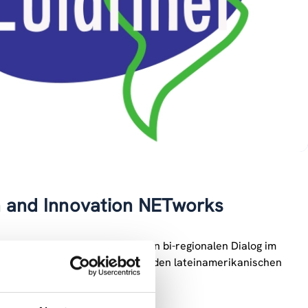
h and Innovation NETworks
e das Hauptziel verfolgte, den bi-regionalen Dialog im
aten, assoziierten Staaten und den lateinamerikanischen
u stärken.