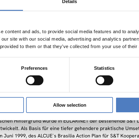
T verfolgte folgende Ziele:
Details
einsam beidseitige Interessensprioritäten für zukünftige A
 zu identifizieren, erarbeiten, implementieren und zu monitor
e content and ads, to provide social media features and to analy
einsame S&T Kooperationsstrategien zu definieren.
 our site with our social media, advertising and analytics partn
 provided to them or that they’ve collected from your use of their
 Beteiligung von lateinamerikanischen Partnern in FP7 zu förd
Preferences
Statistics
T etablierte eine Koordinationsplattform um die zentralen
tantInnen von Forschungseinrichtungen, Universitäten und d
rInnen der Zivilgesellschaft zusammenzubringen. Gemeinsam f
tegien zu identifizieren. Mit spezifischen Aktivitäten wurde d
rt und damit die internationale S&T Kooperation weiter gestär
Allow selection
uszubauen.
tischen Hintergrund wurde in EULARINET der bestehende S&T D
twickelt. Als Basis für eine tiefer gehendere praktische Umse
im Juni 1999, des ALCUE´s Brasilia Action Plan für S&T Kooper