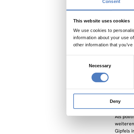
EULARINE
Consent
Gem
This website uses cookies
FP7
We use cookies to personalis
Gem
information about your use of
other information that you’ve
Die
Consent
Necessary
EULARINE
Selection
Repräsen
Verterte
und Stra
stimulie
Deny
Area“ a
Als poli
weiteren
Gipfels 