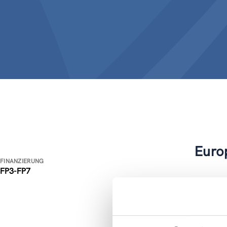
Euro
FINANZIERUNG
FP3-FP7
Das INCO
Bereich 
Partnerl