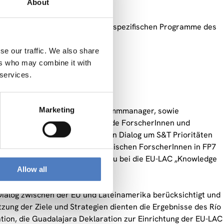
About
rbeitsprogramme quer durch die spezifischen Programme des
en.
se our traffic. We also share
ers who may combine it with
 services.
ern uns zu stimulieren.
Marketing
 Entscheidungsträger und Programmmanager, sowie
em Privatsektor, und bedeutende ForscherInnen und
ührten diese AkteurInnen einen Dialog um S&T Prioritäten
ie Beteiligung von lateinamerikanischen ForscherInnen in FP7
kt. Diese Aktivitäten trugen dazu bei die EU-LAC „Knowledge
Allow all
ialog zwischen der EU und Lateinamerika berücksichtigt und
tzung der Ziele und Strategien dienten die Ergebnisse des Río
ation, die Guadalajara Deklaration zur Einrichtung der EU-LAC