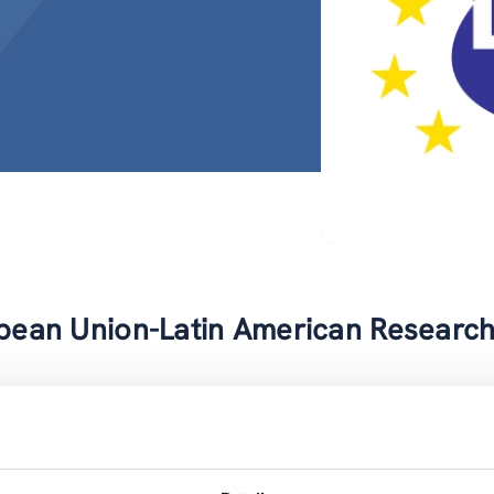
pean Union-Latin American Researc
-NET EULARINET war eine sogenannte „Co-ordination Action“ di
Wissenschaft und Technik (S&T) zwischen den EU Mitgliedssta
ändern auf politischer, institutioneller, und Programmebene z