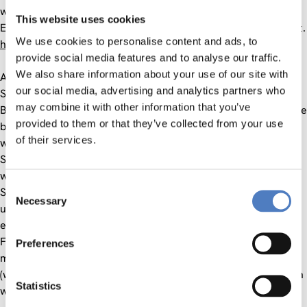
wird mit insgesamt 10,5 Millionen finanziert, wobei die
This website uses cookies
Europäische Kommission davon 7,4 Millionen Euro beisteuert.
We use cookies to personalise content and ads, to
http://www.eu4all-project.eu
provide social media features and to analyse our traffic.
We also share information about your use of our site with
An der Umsetzung des Projekts arbeiten alle relevanten
our social media, advertising and analytics partners who
Stakeholder im Bereich der Höheren Bildung zusammen, wie
may combine it with other information that you’ve
Behindertenorganisationen, die einschlägige Industrie und die
provided to them or that they’ve collected from your use
beiden größten Bildungsinstitutionen Europas, an welchen
of their services.
wiederum Tausende von behinderten und älteren
Studierenden eingeschrieben sind. Im Rahmen des Projekts
werden Hunderten von behinderten und älteren
Consent
Studierenden adaptierte Inhalte, Lernanleitungen und
Necessary
Selection
unterstützung zugänglich gemacht. Zum Beispiel wird,
entsprechend seinem Profil und seinen speziellen
Fähigkeiten, einem blinden Studierenden der Informatik eine
Preferences
mündliche Beschreibung des elektronischen Schaltplanes
(welches üblicherweise nur als Bild präsentiert wird) geboten
Statistics
werden.