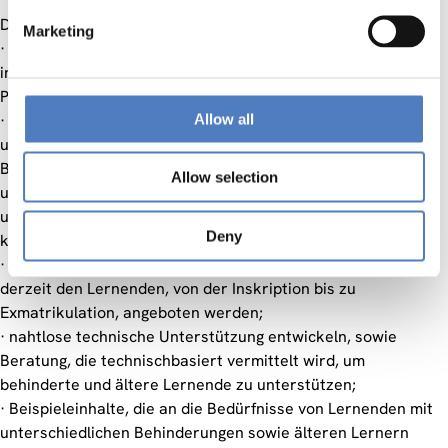
Das EU4ALL-Projekt möchte:
Marketing
· ältere Studierende und Studierende mit Behinderung,
innerhalb Europas und darüber hinaus, über ihre derzeitigen
Probleme und Bedürfnisse ausführlich befragen;
· Befragungen von Personal an Universitäten, das
Allow all
unterrichtet oder Hilfestellungen für Studierende mit
Behinderung oder ältere Studierende anbietet, durchführen,
Allow selection
um die Probleme zu verstehen, mit denen sie zu tun haben
und zu untersuchen, wie sie besser unterstützt werden
Deny
könnten;
· die verschiedenen Dienstleistungen untersuchen, die
derzeit den Lernenden, von der Inskription bis zu
Exmatrikulation, angeboten werden;
· nahtlose technische Unterstützung entwickeln, sowie
Beratung, die technischbasiert vermittelt wird, um
behinderte und ältere Lernende zu unterstützen;
· Beispieleinhalte, die an die Bedürfnisse von Lernenden mit
unterschiedlichen Behinderungen sowie älteren Lernern