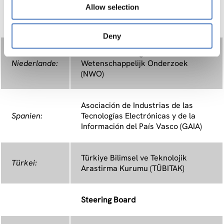
Fundação para a Ciência e
Allow selection
Portugal:
Tecnologia (FCT), Ministério da
Ciência
Deny
Nederlandse Organisatie voor
Niederlande:
Wetenschappelijk Onderzoek
(NWO)
Asociación de Industrias de las
Spanien:
Tecnologías Electrónicas y de la
Información del País Vasco (GAIA)
Türkiye Bilimsel ve Teknolojik
Türkei:
Arastirma Kurumu (TÜBITAK)
Steering Board