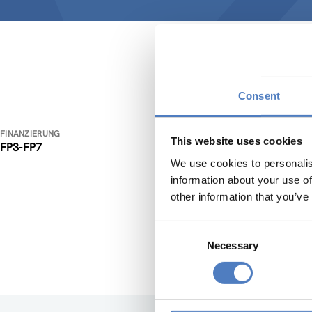
Consent
ERA
FINANZIERUNG
This website uses cookies
FP3-FP7
Ziel des
We use cookies to personalis
Innovati
information about your use of
Ebene de
other information that you’ve
europäis
newslett
Consent
Prioritä
Necessary
Selection