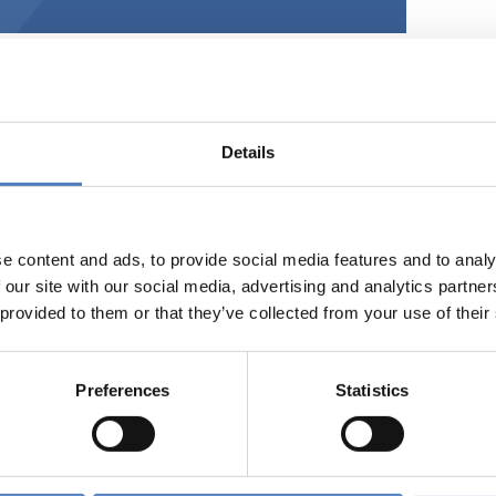
Details
-CAN+
 Projektes ist die Unterstützung der Kooperation zwischen E
e content and ads, to provide social media features and to analy
on. Das Projekt unterstützt den Politikdialog (JSTCC), die nat
 our site with our social media, advertising and analytics partn
r ForscherInnen. Es stellt Informationen bereit zu den Finan
 provided to them or that they’ve collected from your use of their
cher Ebene (v.a. Horizon 2020) als auch auf kanadischer Seite
er, etc.). Das Projekt unterstützt auch die Koordination unte
tensetzung bzw. Erstellung einer Machbarkeitsstudie zu einem
Preferences
Statistics