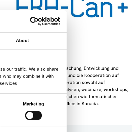
About
uropa und Kanada im Bereich Forschung, Entwicklung und
se our traffic. We also share
ionalen Kontaktstellen in Kanada und die Kooperation auf
ers who may combine it with
zierungsmöglichkeiten der Kooperation sowohl auf
 services.
 (z.B. durch einen Helpdesk, Analysen, webinare, workshops,
rschiedlicher Stakeholder in Bereichen wie thematischer
 gemeinsamen EU R&I Liaison Office in Kanada.
Marketing