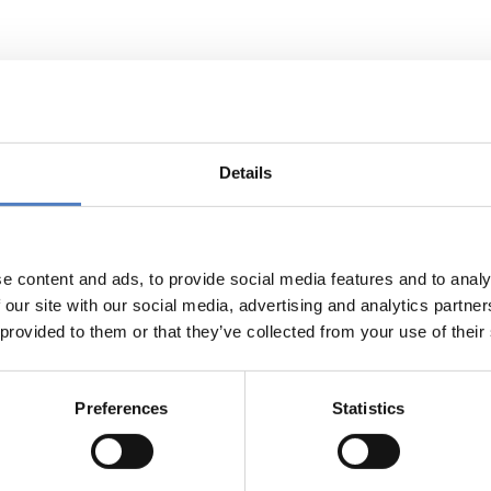
tung bei der Erstellung von Fragebö
Details
rreichische Forschungsförderungsgesellschaft FFG setzt ei
twicklung eines dieser Programme befragt die FFG unterschied
ung und Testung der eingesetzten Fragebögen.
e content and ads, to provide social media features and to analy
 our site with our social media, advertising and analytics partn
 provided to them or that they’ve collected from your use of their
Preferences
Statistics