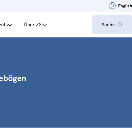
English
ents
Über ZSI
Suche
gebögen