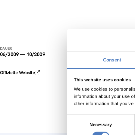
Befr
DAUER
06/2009 — 10/2009
Consent
ZSI erst
großteil
Offizielle Website
mit mutt
This website uses cookies
Intervie
Betriebs
We use cookies to personalis
beschrei
information about your use of
wird erh
other information that you’ve
Betriebs
Consent
Necessary
Selection