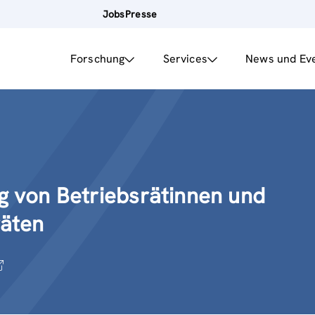
Jobs
Presse
Forschung
Services
News und Ev
g von Betriebsrätinnen und
räten