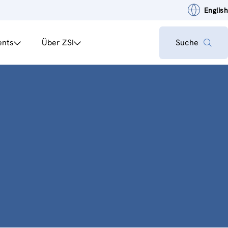
English
ents
Über ZSI
Suche