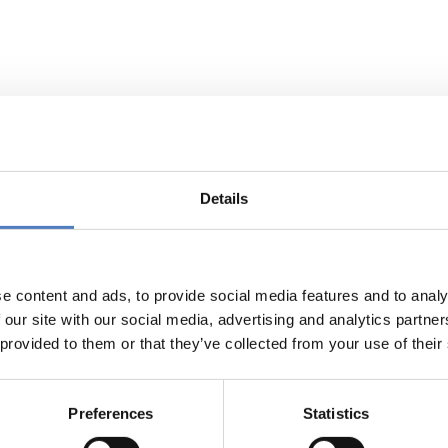
agung von Betriebsrätinnen und Betr
Details
ellt den Fragebogen, macht die Qualitätskontrolle und wertet 
s in einer fünfteiligen Skala zu beantworten sind. Die Intervi
ersprachlichen Kenntnissen des Kroatischen, Kurdischen, Serb
w in einer Mischung aus zwei bis drei Sprachen statt. Ziel ist 
rat geführt hat, und den Etablierungsprozess im Betriebsrat 
e content and ads, to provide social media features and to analy
ben zu können. Dabei soll eruiert werden, welche gewerkschaf
 our site with our social media, advertising and analytics partn
oben, inwiefern es den Fachgewerkschaften gelingt, sich al
 provided to them or that they’ve collected from your use of their
rätinnen und Betriebsräte zu etablieren.
Preferences
Statistics