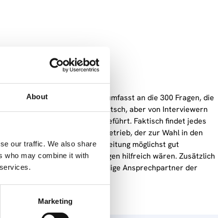
iebsräten
About
die Daten aus. Der Fragebogen umfasst an die 300 Fragen, die
ews werden grundsätzlich auf Deutsch, aber von Interviewern
ischen und Türkischen durchgeführt. Faktisch findet jedes
es, den Etablierungsprozess im Betrieb, der zur Wahl in den
sowie gegenüebr der Geschäftsleitung möglichst gut
se our traffic. We also share
tlichen Unterstützungsleistungen hilfreich wären. Zusätzlich
ers who may combine it with
s kompetente und vertrauenswürdige Ansprechpartner der
 services.
Marketing