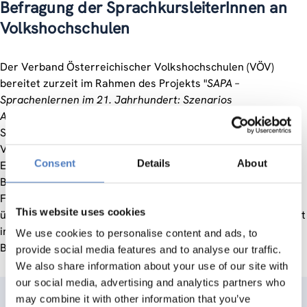
Befragung der SprachkursleiterInnen an
Volkshochschulen
Der Verband Österreichischer Volkshochschulen (VÖV)
bereitet zurzeit im Rahmen des Projekts "
SAPA –
Sprachenlernen im 21. Jahrhundert: Szenarios
Anforderungen – Profile – Ausbildung
" eine Befragung der
Sprachkursleiterinnen und Sprachkursleiter an allen
Volkshochschulen in Österreich vor. Der Zweck dieser
Consent
Details
About
Erhebung ist es, mittelfristig ein verbessertes und genau den
Bedürfnissen entsprechendes Angebot an Aus- und
Fortbildungsmöglichkeiten schaffen zu können sowie besser
This website uses cookies
über die Voraussetzungen für erfolgreichen Sprachunterricht
in der Erwachsenenbildung Bescheid zu wissen. Die
We use cookies to personalise content and ads, to
Befragung wird im Frühjahr 2008 online durchgeführt.
provide social media features and to analyse our traffic.
We also share information about your use of our site with
our social media, advertising and analytics partners who
may combine it with other information that you’ve