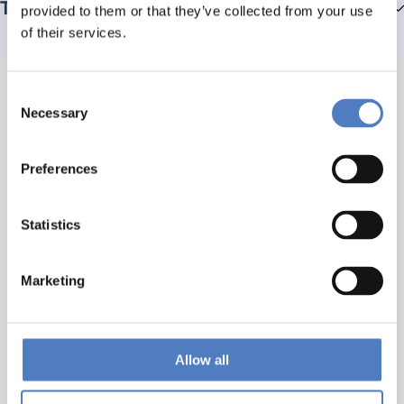
Teammitglieder
provided to them or that they’ve collected from your use
of their services.
Consent
Necessary
Selection
Preferences
Statistics
Zurück nach oben
Marketing
ZSI
ZSI - Zentrum für Soziale Innovation GmbH
Linke Wienzeile 246
Allow all
1150 Wien
Österreich