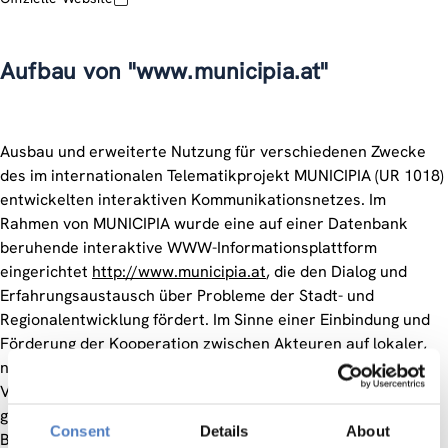
Aufbau von "www.municipia.at"
Ausbau und erweiterte Nutzung für verschiedenen Zwecke
des im internationalen Telematikprojekt MUNICIPIA (UR 1018)
entwickelten interaktiven Kommunikationsnetzes. Im
Rahmen von MUNICIPIA wurde eine auf einer Datenbank
beruhende interaktive WWW-Informationsplattform
eingerichtet
http://www.municipia.at
, die den Dialog und
Erfahrungsaustausch über Probleme der Stadt- und
Regionalentwicklung fördert. Im Sinne einer Einbindung und
Förderung der Kooperation zwischen Akteuren auf lokaler,
nationaler und transnationaler Ebene wurden neben
Verwaltungsdienststellen private und öffentliche Akteure in
großer Vielfalt einbezogen (Firmen, Vereine,
Consent
Details
About
Bürgerinitiativen, Interessenvertretungen etc.). Über dieses