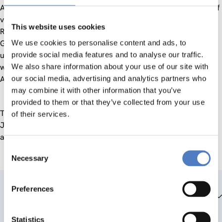
Angebot wird planungsrelevante Kommunikation in bezug auf
verschiedene Politikfelder der Stadt- und
This website uses cookies
Regionalentwicklung wie beispielsweise Beschäftigung,
Gesundheit, Bildung und Weiterbildung, Wohnen, Gesundheit
We use cookies to personalise content and ads, to
usw. intensiviert. Das entstandene Instrumentarium wurde
provide social media features and to analyse our traffic.
weitergeführt, u.a. auch als Instrument für das Projekt
We also share information about your use of our site with
ACTORES eingesetzt.
our social media, advertising and analytics partners who
may combine it with other information that you’ve
provided to them or that they’ve collected from your use
Trotz der auslaufenden Förderung durch die Stadt Wien im
of their services.
Jahr 1999 konnte die WebSeite www.municipia.at weiter
ausgebaut und aktiv gehalten werden.
Consent
Necessary
Selection
Preferences
Teammitglieder
Statistics