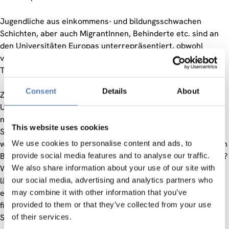
Jugendliche aus einkommens- und bildungsschwachen
Schichten, aber auch MigrantInnen, Behinderte etc. sind an
den Universitäten Europas unterrepräsentiert, obwohl
vielfältige Maßnahmen, wie z. B. Stipendiensysteme, diesem
Trend entgegenwirken sollten.
Consent
Details
About
Ziel des Forschungsprojekts ist die Barrieren des
Universitätszugangs in Europa theoretisch und empirisch
näher zu untersuchen, wobei die Einkommenssituation der
This website uses cookies
StudentInnen im Zentrum des Interesses steht: Was sind die
wichtigsten Finanzierungsquellen der StudentInnen? Welchen
We use cookies to personalise content and ads, to
Beitrag liefern Eltern, Staat und Job zur Studienfinanzierung?
provide social media features and to analyse our traffic.
Wie unterscheiden sich die 3 Einkommensquellen
We also share information about your use of our site with
länderspezifisch? Wie stellt sich die Ausgabenstruktur der
our social media, advertising and analytics partners who
europäischen StudentInnen dar? Wie wichtig sind die
may combine it with other information that you’ve
finanziellen Barrieren im Vergleich zu anderen, wie z. B.
provided to them or that they’ve collected from your use
Studieren mit Kind, Migrationshintergrund, Behinderung etc.
of their services.