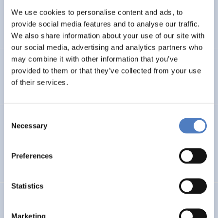
Telematikanwendungen in KMU (Klein- und
We use cookies to personalise content and ads, to
Mittelbetrieben)
provide social media features and to analyse our traffic.
We also share information about your use of our site with
our social media, advertising and analytics partners who
may combine it with other information that you’ve
Innovative Technik- und Strukturentwicklungen in der
provided to them or that they’ve collected from your use
Weiterbildung durch Telematikanwendungen – I.T.S.I.T.
of their services.
Consent
GV 95
Necessary
Selection
Global Village 1995 – Internationales Symposium und
Ausstellung im Rathaus
Preferences
Statistics
Fachübergreifende Kommunikation – am Beispiel der
Universität für Bodenkultur
Marketing