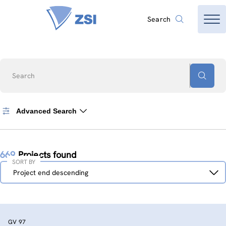
Search
Search
Advanced Search
669
Projects found
SORT BY
Sort
Project end descending
by
GV 97