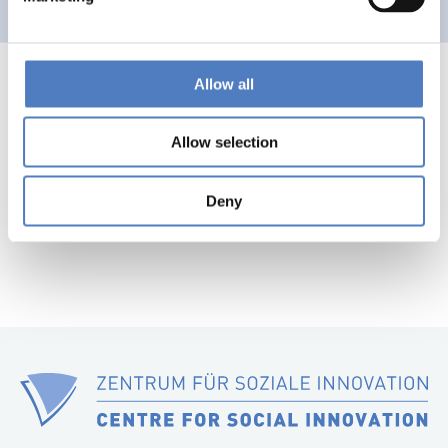
Allow all
Allow selection
1
…
52
53
54
55
56
Previous
Nex
page
pag
Deny