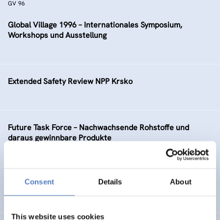
GV 96
Global Village 1996 – Internationales Symposium,
Workshops und Ausstellung
Extended Safety Review NPP Krsko
Future Task Force – Nachwachsende Rohstoffe und
daraus gewinnbare Produkte
Consent
Details
About
Telekommunikation – Information – Medien: TIM
This website uses cookies