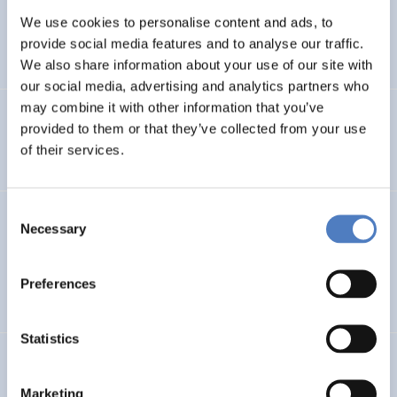
Telematikanwendungen in KMU (Klein- und
We use cookies to personalise content and ads, to
Mittelbetrieben)
provide social media features and to analyse our traffic.
We also share information about your use of our site with
our social media, advertising and analytics partners who
may combine it with other information that you’ve
Innovative Technik- und Strukturentwicklungen in der
provided to them or that they’ve collected from your use
Weiterbildung durch Telematikanwendungen – I.T.S.I.T.
of their services.
Consent
GV 95
Necessary
Selection
Global Village 1995 – Internationales Symposium und
Ausstellung im Rathaus
Preferences
Statistics
Fachübergreifende Kommunikation – am Beispiel der
Universität für Bodenkultur
Marketing