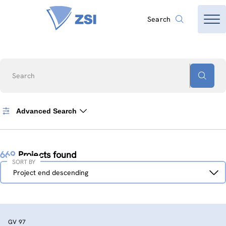
Search
Search
Advanced Search
669
Projects found
SORT BY
Sort
Project end descending
by
GV 97