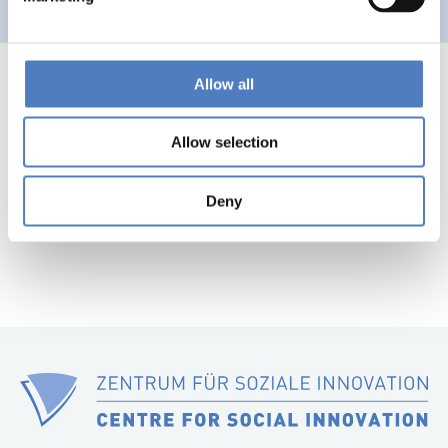
Allow all
Allow selection
1
…
52
53
54
55
56
Previous
Nex
page
pag
Deny