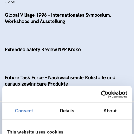
GV 96
Global Village 1996 – Internationales Symposium,
Workshops und Ausstellung
Extended Safety Review NPP Krsko
Future Task Force – Nachwachsende Rohstoffe und
daraus gewinnbare Produkte
Consent
Details
About
Telekommunikation – Information – Medien: TIM
This website uses cookies