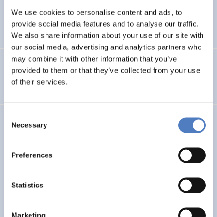
Telematikanwendungen in KMU (Klein- und
We use cookies to personalise content and ads, to
Mittelbetrieben)
provide social media features and to analyse our traffic.
We also share information about your use of our site with
our social media, advertising and analytics partners who
may combine it with other information that you’ve
Innovative Technik- und Strukturentwicklungen in der
provided to them or that they’ve collected from your use
Weiterbildung durch Telematikanwendungen – I.T.S.I.T.
of their services.
Consent
GV 95
Necessary
Selection
Global Village 1995 – Internationales Symposium und
Ausstellung im Rathaus
Preferences
Statistics
Fachübergreifende Kommunikation – am Beispiel der
Universität für Bodenkultur
Marketing