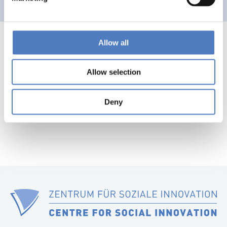
Allow all
Allow selection
1
…
52
53
54
55
56
Previous
Nex
page
pag
Deny