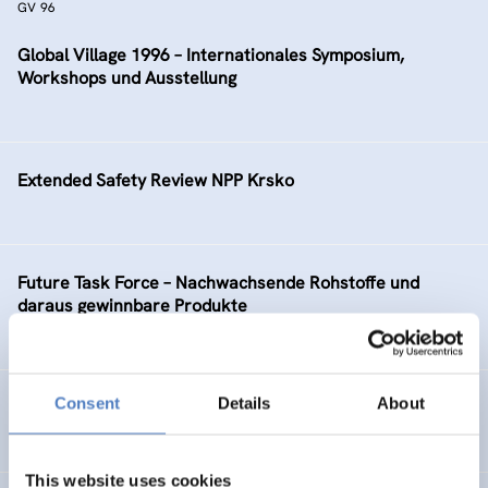
GV 96
Global Village 1996 – Internationales Symposium,
Workshops und Ausstellung
Extended Safety Review NPP Krsko
Future Task Force – Nachwachsende Rohstoffe und
daraus gewinnbare Produkte
Consent
Details
About
Telekommunikation – Information – Medien: TIM
This website uses cookies