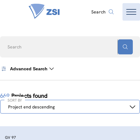
Search
Search
Advanced Search
669
Projects found
SORT BY
Sort
Project end descending
by
GV 97