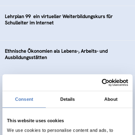
Lehrplan 99  ein virtueller Weiterbildungskurs für
Schulleiter im Internet
Ethnische Ökonomien als Lebens-, Arbeits- und
Ausbildungsstätten
Machbarkeitsstudie für einen Pilotversuch Teleworking
im BM:WV – PILOT
Consent
Details
About
Aufbau von “www.municipia.at”
This website uses cookies
We use cookies to personalise content and ads, to