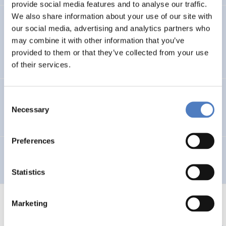
provide social media features and to analyse our traffic.
We also share information about your use of our site with
Research Concerning Education and Training for
our social media, advertising and analytics partners who
Teleworking
may combine it with other information that you’ve
provided to them or that they’ve collected from your use
EDUCATION
of their services.
Lokale Initiativen zur Bekämpfung der sozialen
Consent
Ausgrenzung
Necessary
Selection
Preferences
Internationale Konferenz “Frauen managen EU-Projekte”
Statistics
Marketing