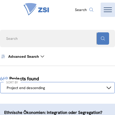
Search
Search
Advanced Search
669
Projects found
SORT BY
Sort
Project end descending
by
Ethnische Ökonomien: Integration oder Segregation?