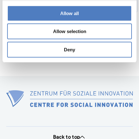
1
…
49
50
51
52
53
54
Previous
Allow all
page
55
56
Next
page
Allow selection
Deny
Back to top