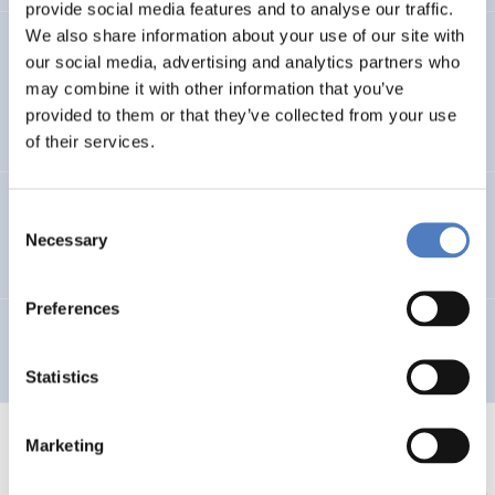
provide social media features and to analyse our traffic.
We also share information about your use of our site with
Research Concerning Education and Training for
our social media, advertising and analytics partners who
Teleworking
may combine it with other information that you’ve
provided to them or that they’ve collected from your use
EDUCATION
of their services.
Lokale Initiativen zur Bekämpfung der sozialen
Consent
Ausgrenzung
Necessary
Selection
Preferences
Internationale Konferenz “Frauen managen EU-Projekte”
Statistics
Marketing