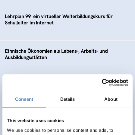
Lehrplan 99  ein virtueller Weiterbildungskurs für
Schulleiter im Internet
Ethnische Ökonomien als Lebens-, Arbeits- und
Ausbildungsstätten
Machbarkeitsstudie für einen Pilotversuch Teleworking
im BM:WV – PILOT
Consent
Details
About
Aufbau von “www.municipia.at”
This website uses cookies
We use cookies to personalise content and ads, to