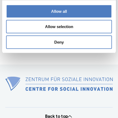
1
…
49
50
51
52
53
54
Previous
Allow all
page
55
56
Next
page
Allow selection
Deny
Back to top