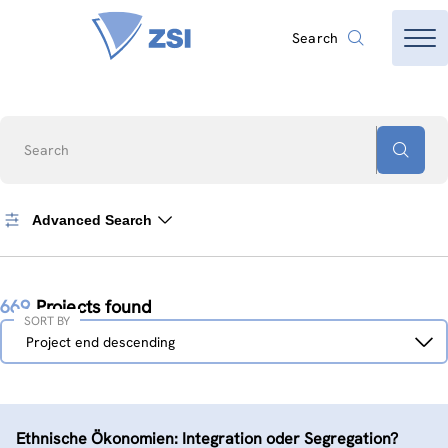
Search
Search
Advanced Search
669
Projects found
SORT BY
Sort
Project end descending
by
Ethnische Ökonomien: Integration oder Segregation?