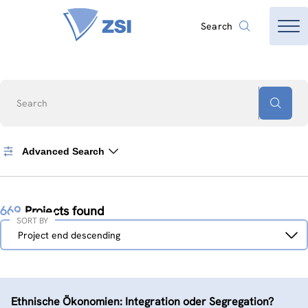
Search
Search
Advanced Search
669
Projects found
SORT BY
Sort
Project end descending
by
Ethnische Ökonomien: Integration oder Segregation?