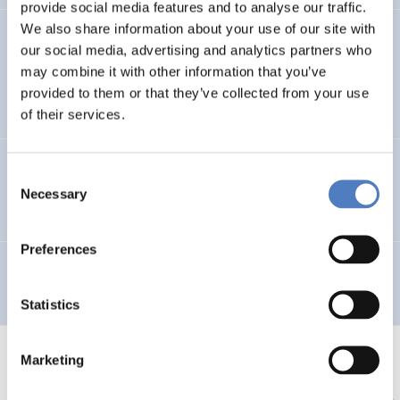
provide social media features and to analyse our traffic.
We also share information about your use of our site with
Research Concerning Education and Training for
our social media, advertising and analytics partners who
Teleworking
may combine it with other information that you’ve
provided to them or that they’ve collected from your use
EDUCATION
of their services.
Lokale Initiativen zur Bekämpfung der sozialen
Consent
Ausgrenzung
Necessary
Selection
Preferences
Internationale Konferenz “Frauen managen EU-Projekte”
Statistics
Marketing