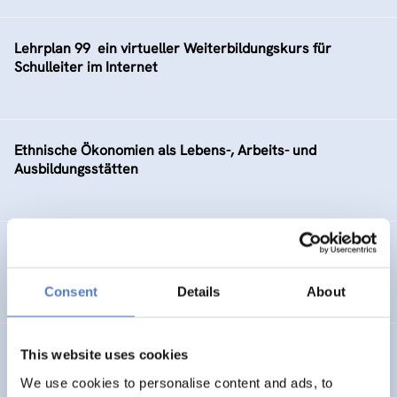
Lehrplan 99  ein virtueller Weiterbildungskurs für
Schulleiter im Internet
Ethnische Ökonomien als Lebens-, Arbeits- und
Ausbildungsstätten
Machbarkeitsstudie für einen Pilotversuch Teleworking
im BM:WV – PILOT
Consent
Details
About
Aufbau von “www.municipia.at”
This website uses cookies
We use cookies to personalise content and ads, to