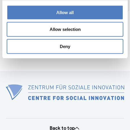
1
…
49
50
51
52
53
54
Previous
Allow all
page
55
56
Next
page
Allow selection
Deny
Back to top