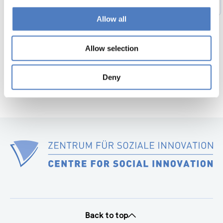
1
…
48
49
50
51
52
53
Previous
page
Allow all
54
…
56
Next
page
Allow selection
Deny
Back to top