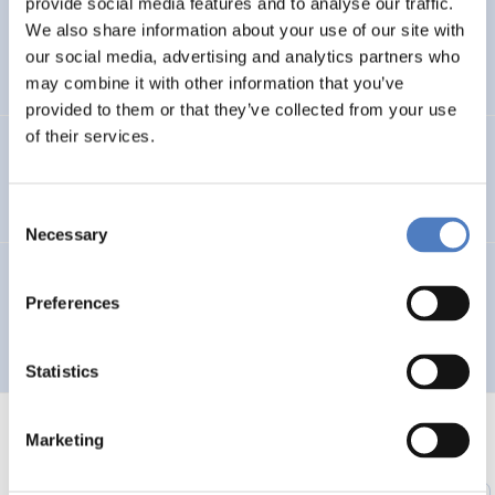
provide social media features and to analyse our traffic.
Planung des reg. Dienstleistungszentrums KARNISCHE
We also share information about your use of our site with
REGION
our social media, advertising and analytics partners who
may combine it with other information that you’ve
provided to them or that they’ve collected from your use
of their services.
Projektentwurf für den virtuellen Stadtplan für
Jugendliche in Wien
Consent
Necessary
Selection
Präsentation ausgewählter Ergebnisse der Studie
>Soziale Innovationen für eine nachhaltige Entwicklung<
Preferences
auf der Internetplattform www.municipia.at
Statistics
Marketing