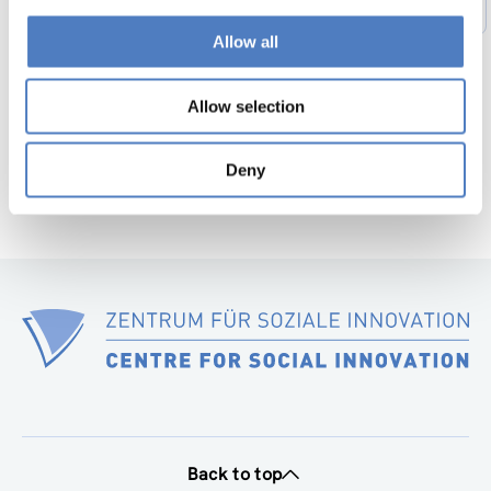
1
…
48
49
50
51
52
53
Previous
page
Allow all
54
…
56
Next
page
Allow selection
Deny
Back to top