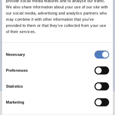
provide social media features and to analyse our traffic.
Planung des reg. Dienstleistungszentrums KARNISCHE
We also share information about your use of our site with
REGION
our social media, advertising and analytics partners who
may combine it with other information that you’ve
provided to them or that they’ve collected from your use
of their services.
Projektentwurf für den virtuellen Stadtplan für
Jugendliche in Wien
Consent
Necessary
Selection
Präsentation ausgewählter Ergebnisse der Studie
>Soziale Innovationen für eine nachhaltige Entwicklung<
Preferences
auf der Internetplattform www.municipia.at
Statistics
Marketing