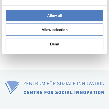
1
…
47
48
49
50
51
52
Allow all
Previous
page
53
…
56
Next
Allow selection
page
Deny