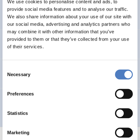
We use cookies to personalise content and ads, to
“Energiemanagement und Energieconsulting in
provide social media features and to analyse our traffic.
liberalisierten Märkten” (EMEC)
We also share information about your use of our site with
our social media, advertising and analytics partners who
may combine it with other information that you’ve
provided to them or that they’ve collected from your use
Der arbeitende Körper in der Informationsgesellschaft
of their services.
Consent
Teleworking im Verkehrsbereich
Necessary
Selection
Preferences
Modulares Aufbausystem für jugendliche MigrantInnen
Statistics
SOCIAL INCLUSION (INCL. MIGRATION)
Marketing