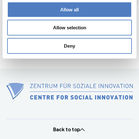
Previous
page
Allow all
52
…
56
Next
page
Allow selection
Deny
Back to top