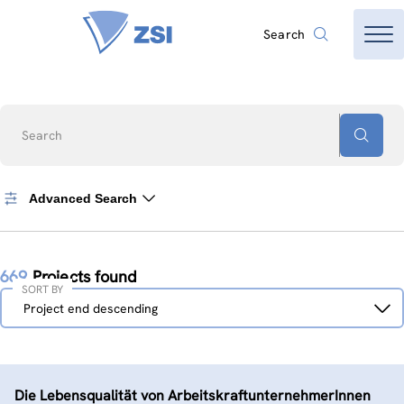
Search
Search
Advanced Search
669
Projects found
SORT BY
Sort
Project end descending
by
Die Lebensqualität von ArbeitskraftunternehmerInnen