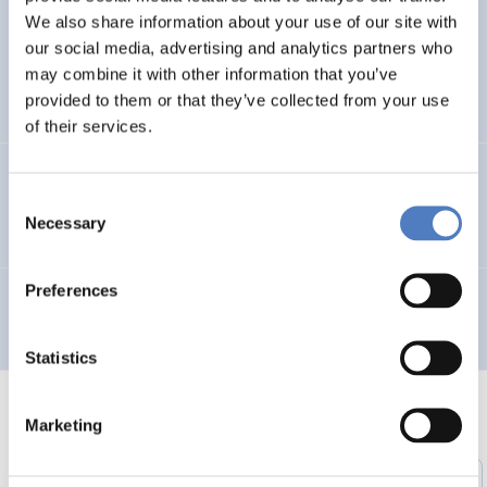
Weiterbildung für unternehmerisch aktive
We also share information about your use of our site with
ImmigrantInnen
our social media, advertising and analytics partners who
may combine it with other information that you’ve
provided to them or that they’ve collected from your use
SOCIAL INCLUSION (INCL. MIGRATION)
of their services.
ROMA-Net: Kommunikationsplattform für Roma-
Consent
Angelegenheiten
Necessary
Selection
Preferences
Evaluierung der Siemens-Qualifizierungsmaßnahmen
Statistics
Marketing
1
…
46
47
48
49
50
51