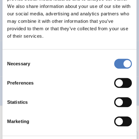
Weiterbildung für unternehmerisch aktive
We also share information about your use of our site with
ImmigrantInnen
our social media, advertising and analytics partners who
may combine it with other information that you’ve
provided to them or that they’ve collected from your use
SOCIAL INCLUSION (INCL. MIGRATION)
of their services.
ROMA-Net: Kommunikationsplattform für Roma-
Consent
Angelegenheiten
Necessary
Selection
Preferences
Evaluierung der Siemens-Qualifizierungsmaßnahmen
Statistics
Marketing
1
…
46
47
48
49
50
51