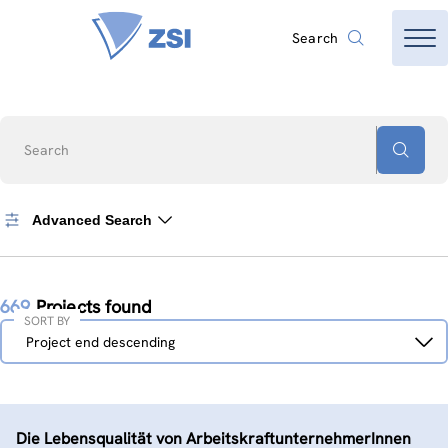
Search
Search
Advanced Search
669
Projects found
SORT BY
Sort
Project end descending
by
Die Lebensqualität von ArbeitskraftunternehmerInnen