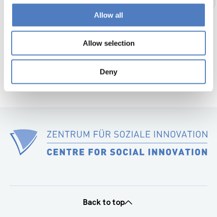
Previous
page
Allow all
52
…
56
Next
page
Allow selection
Deny
Back to top