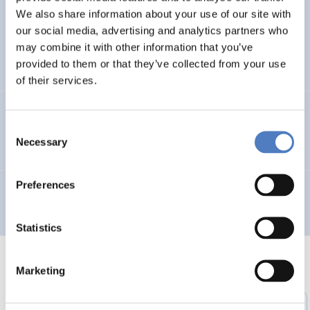
Weiterbildung für unternehmerisch aktive
We also share information about your use of our site with
ImmigrantInnen
our social media, advertising and analytics partners who
may combine it with other information that you’ve
provided to them or that they’ve collected from your use
SOCIAL INCLUSION (INCL. MIGRATION)
of their services.
ROMA-Net: Kommunikationsplattform für Roma-
Consent
Angelegenheiten
Necessary
Selection
Preferences
Evaluierung der Siemens-Qualifizierungsmaßnahmen
Statistics
Marketing
1
…
46
47
48
49
50
51