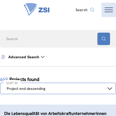
Search
Search
Advanced Search
669
Projects found
SORT BY
Sort
Project end descending
by
Die Lebensqualität von ArbeitskraftunternehmerInnen