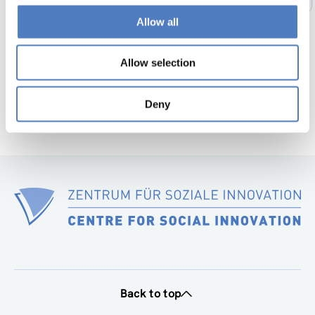
Previous
page
Allow all
52
…
56
Next
page
Allow selection
Deny
Back to top