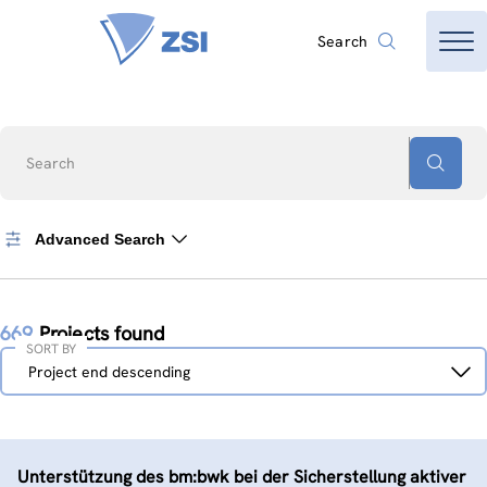
Search
Search
Advanced Search
669
Projects found
SORT BY
Sort
Project end descending
by
Unterstützung des bm:bwk bei der Sicherstellung aktiver