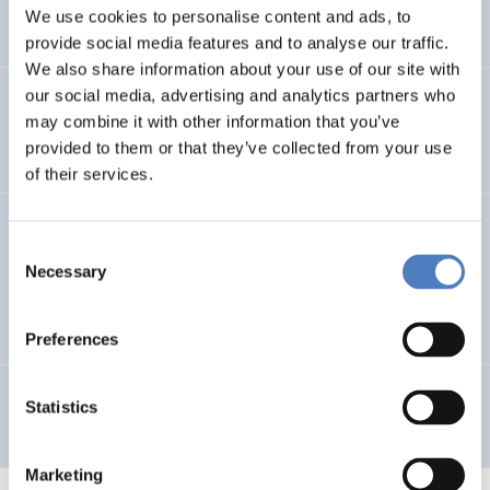
Kommunikationsplattform MUNICIPIA
We use cookies to personalise content and ads, to
provide social media features and to analyse our traffic.
We also share information about your use of our site with
our social media, advertising and analytics partners who
Sozialwissenschaften und interdisziplinäre Kooperation
may combine it with other information that you’ve
an der BOKU
provided to them or that they’ve collected from your use
of their services.
INTELLIGENT AND GREEN? Nutzerzentrierte Szenarien
Consent
für den Einsatz von Informationstechnologien in
Necessary
Wohngebäuden unter dem Gesichtspunkt ihrer Umwelt-
Selection
und Sozialverträglichkeit.
Preferences
Virtual Stone
Statistics
Marketing