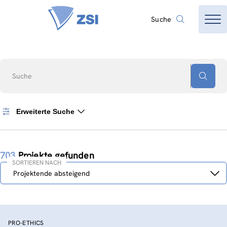
Suche
Suche
Erweiterte Suche
703
Projekte gefunden
SORTIEREN NACH
Sortieren
Projektende absteigend
nach
PRO-ETHICS