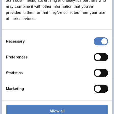
our social media, advertising and analytics partners who
may combine it with other information that you’ve
Best-Practice-Recherche zu Demenz-Strategien und
provided to them or that they’ve collected from your use
Maßnahmen
of their services.
GESUNDHEIT INKL. ALTERUNG
FALLSTUDIEN
Consent
Necessary
Selection
PROFUTURE
Preferences
Microalgae Protein Ingredients for the Food and Feed of
the Future
Statistics
Kooperationen öffentlicher Universitäten und
Marketing
Fachhochschulen
BILDUNG
Allow all
WISSENSCHAFTS-, TECHNOLOGIE- UND INNOVATIONSPOLITIK