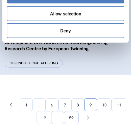
…
Allow selection
BRAINTWIN
Deny
Development of a World-Level Neuroengineering
Research Centre by European Twinning
GESUNDHEIT INKL. ALTERUNG
1
…
6
7
8
9
10
11
Vorherige
Seite
12
…
59
Nächste
Seite