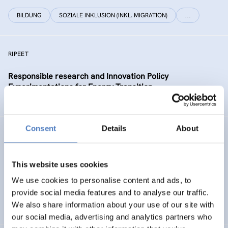
BILDUNG
SOZIALE INKLUSION (INKL. MIGRATION)
…
RIPEET
Responsible research and Innovation Policy
Experimentations for Energy Transition
Consent
Details
About
UNTANGLED
Untangling the impacts of technological transformations,
This website uses cookies
globalisation and demographic change to foster shared
prosperity in Europe
We use cookies to personalise content and ads, to
provide social media features and to analyse our traffic.
ARBEIT & BESCHÄFTIGUNG
DIGITALISIERUNG
We also share information about your use of our site with
…
our social media, advertising and analytics partners who