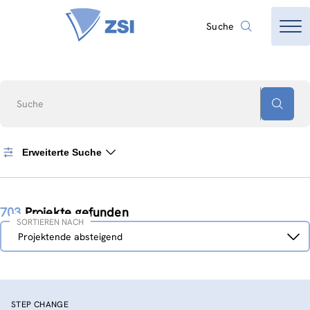
Suche
Suche
Erweiterte Suche
703
Projekte gefunden
SORTIEREN NACH
Sortieren
Projektende absteigend
nach
STEP CHANGE