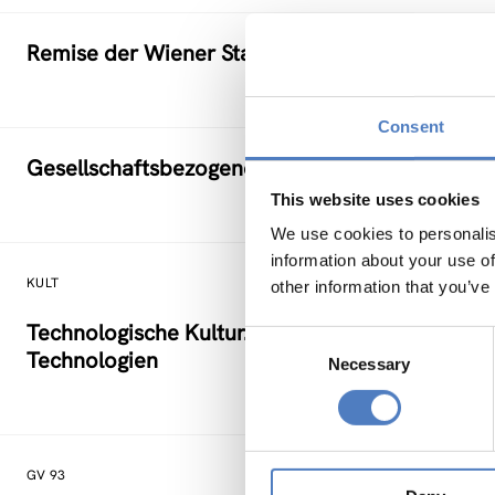
Remise der Wiener Stadtwerke
Consent
Gesellschaftsbezogene Aspekte der Forschung
This website uses cookies
We use cookies to personalis
information about your use of
KULT
other information that you’ve
Technologische Kultur. Eine Studie über die kü
Consent
Technologien
Necessary
Selection
GV 93