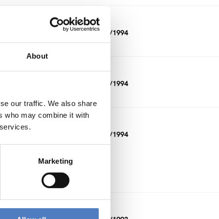
DAUER
01/1993 — 12/1994
About
DAUER
11/1992 — 03/1994
se our traffic. We also share
ers who may combine it with
DAUER
 services.
01/1994 — 02/1994
Marketing
DAUER