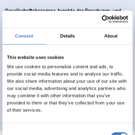
Gesellschaftsbezogene Aspekte der Forschungs- und
Technologieförderung der EG – GAFTEG
Consent
Details
About
KULT
This website uses cookies
Technologische Kultur. Eine Studie über die künstlerische
Auseinandersetzung mit neuen Technologien
We use cookies to personalise content and ads, to
provide social media features and to analyse our traffic.
We also share information about your use of our site with
our social media, advertising and analytics partners who
GV 93
may combine it with other information that you’ve
provided to them or that they’ve collected from your use
Global Village 1993 – Architektur und Stadtplanung im
of their services.
Zeitalter der Telekommunikation“
Consent