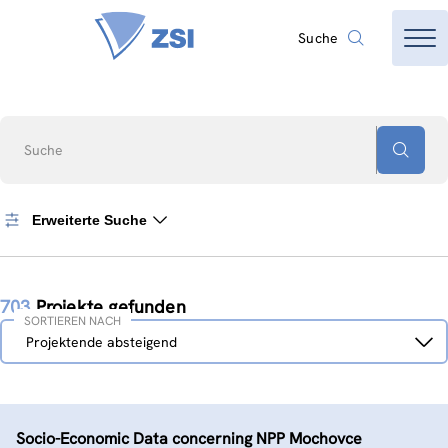
Suche
Suche
Erweiterte Suche
703
Projekte gefunden
SORTIEREN NACH
Sortieren
Projektende absteigend
nach
Socio-Economic Data concerning NPP Mochovce