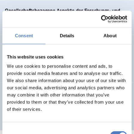
Gesellschaftsbezogene Aspekte der Forschungs- und
Technologieförderung der EG – GAFTEG
Consent
Details
About
KULT
This website uses cookies
Technologische Kultur. Eine Studie über die künstlerische
Auseinandersetzung mit neuen Technologien
We use cookies to personalise content and ads, to
provide social media features and to analyse our traffic.
We also share information about your use of our site with
our social media, advertising and analytics partners who
GV 93
may combine it with other information that you’ve
provided to them or that they’ve collected from your use
Global Village 1993 – Architektur und Stadtplanung im
of their services.
Zeitalter der Telekommunikation“
Consent