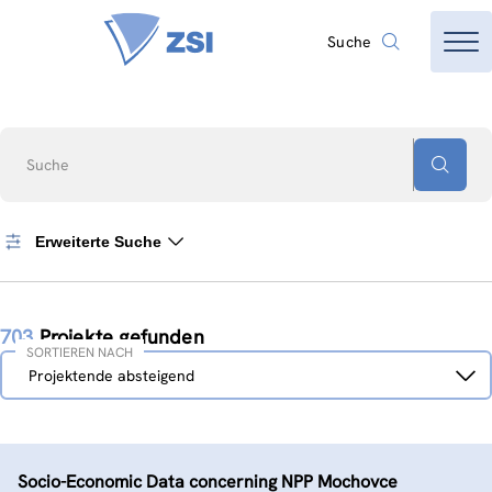
Suche
Suche
Erweiterte Suche
703
Projekte gefunden
SORTIEREN NACH
Sortieren
Projektende absteigend
nach
Socio-Economic Data concerning NPP Mochovce