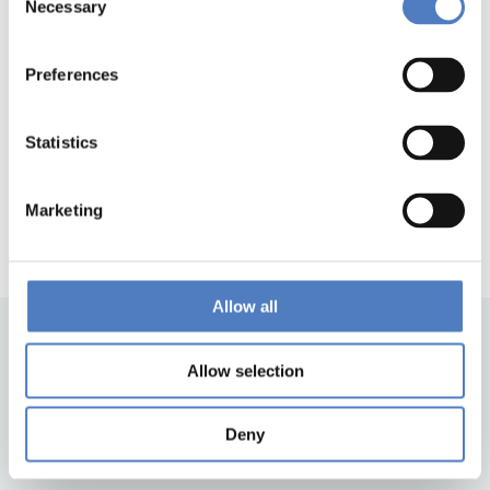
Necessary
Selection
Preferences
1
…
56
57
58
59
Vorherige
Seite
Statistics
Marketing
Allow all
Allow selection
Deny