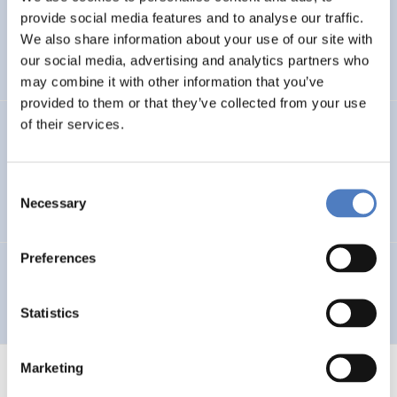
provide social media features and to analyse our traffic.
Multilingual Urban Network for the Integration of City
We also share information about your use of our site with
Planners and Involved Local Actors – MUNICIPIA
our social media, advertising and analytics partners who
may combine it with other information that you’ve
provided to them or that they’ve collected from your use
of their services.
GV 97
Global Village 1997 – „Globale Netzwerke für lokale
Consent
Entwicklungen“
Necessary
Selection
Preferences
Qualifikationsbedarf & -angebot in KMUs in
Niederösterreich
Statistics
Marketing