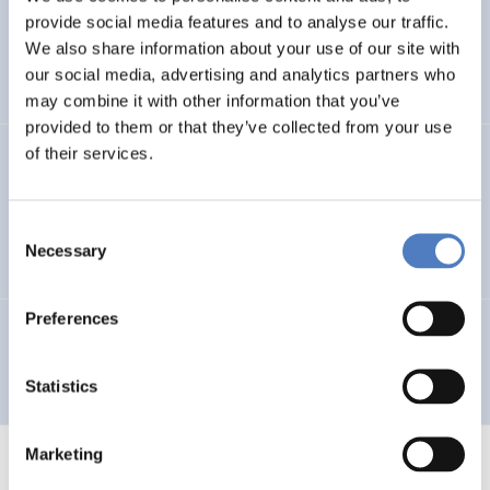
provide social media features and to analyse our traffic.
Multilingual Urban Network for the Integration of City
We also share information about your use of our site with
Planners and Involved Local Actors – MUNICIPIA
our social media, advertising and analytics partners who
may combine it with other information that you’ve
provided to them or that they’ve collected from your use
of their services.
GV 97
Global Village 1997 – „Globale Netzwerke für lokale
Consent
Entwicklungen“
Necessary
Selection
Preferences
Qualifikationsbedarf & -angebot in KMUs in
Niederösterreich
Statistics
Marketing