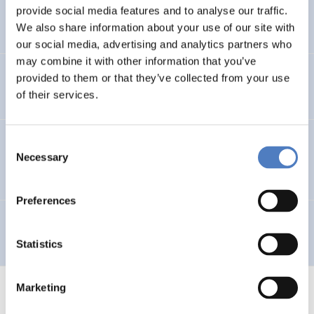
provide social media features and to analyse our traffic.
Telework in Public Administration
We also share information about your use of our site with
our social media, advertising and analytics partners who
may combine it with other information that you’ve
Telearbeit
provided to them or that they’ve collected from your use
of their services.
Wirkungsanalyse der wirtschaftsbezogenen F&E-Mittel
Consent
Necessary
des Bundes
Selection
Preferences
BOKU – Berufe der Zukunft
Statistics
Marketing