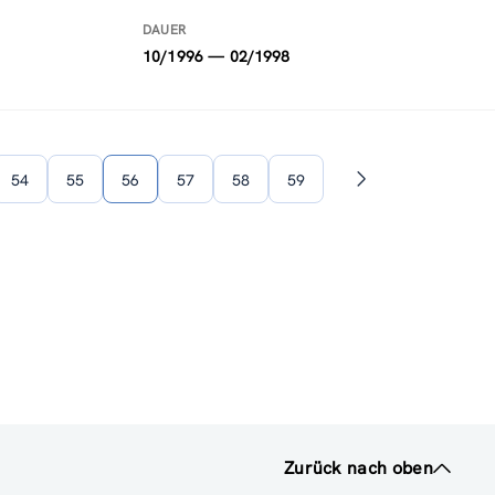
DAUER
10/1996 — 02/1998
54
55
56
57
58
59
Nächste
Seite
Zurück nach oben