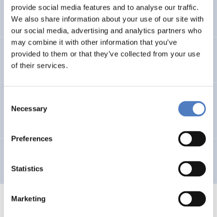
provide social media features and to analyse our traffic.
Telework in Public Administration
We also share information about your use of our site with
our social media, advertising and analytics partners who
may combine it with other information that you’ve
Telearbeit
provided to them or that they’ve collected from your use
of their services.
Wirkungsanalyse der wirtschaftsbezogenen F&E-Mittel
Consent
Necessary
des Bundes
Selection
Preferences
BOKU – Berufe der Zukunft
Statistics
Marketing