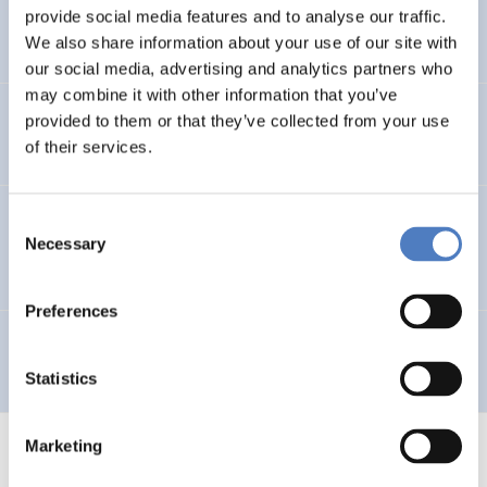
provide social media features and to analyse our traffic.
Telework in Public Administration
We also share information about your use of our site with
our social media, advertising and analytics partners who
may combine it with other information that you’ve
Telearbeit
provided to them or that they’ve collected from your use
of their services.
Wirkungsanalyse der wirtschaftsbezogenen F&E-Mittel
Consent
Necessary
des Bundes
Selection
Preferences
BOKU – Berufe der Zukunft
Statistics
Marketing