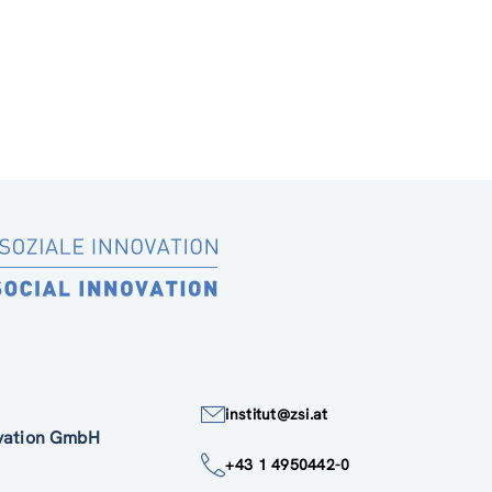
institut@zsi.at
ovation GmbH
+43 1 4950442-0