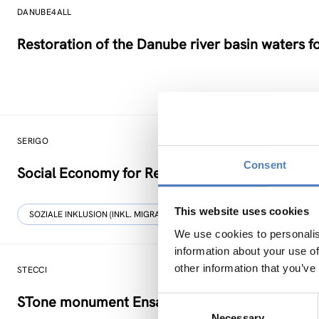
DANUBE4ALL
Restoration of the Danube river basin waters 
SERIGO
Consent
Social Economy for Resilience, Inclusion and Go
This website uses cookies
SOZIALE INKLUSION (INKL. MIGRATION)
SOZIALE INNOVATION
We use cookies to personalis
information about your use of
other information that you’ve
STECCI
STone monument Ensambles and the Climate 
Consent
Necessary
Selection