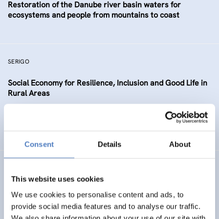
Restoration of the Danube river basin waters for
ecosystems and people from mountains to coast
SERIGO
Social Economy for Resilience, Inclusion and Good Life in
Rural Areas
SOZIALE INKLUSION (INKL. MIGRATION)
SOZIALE INNOVATION
…
Consent
Details
About
STECCI
This website uses cookies
STone monument Ensambles and the Climate Change
We use cookies to personalise content and ads, to
Impact
provide social media features and to analyse our traffic.
We also share information about your use of our site with