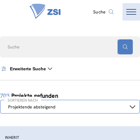
Suche
Suche
Erweiterte Suche
703
Projekte gefunden
SORTIEREN NACH
Sortieren
Projektende absteigend
nach
INHERIT