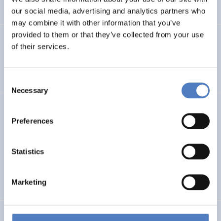
AUFKOMMENDE THEMEN
SOZIALE INNOVATION
our social media, advertising and analytics partners who
may combine it with other information that you’ve
provided to them or that they’ve collected from your use
MOUNTRESILIENCE
of their services.
Mount Resilience
Consent
Necessary
Selection
CIRCSYST
Preferences
Circular Systemic Solutions: Plastic, Packaging, Biowaste,
Water
Statistics
NACHHALTIGE RESSOURCENSYSTEME
SOZIALE INNOVATION
Marketing
…
SI PLUS