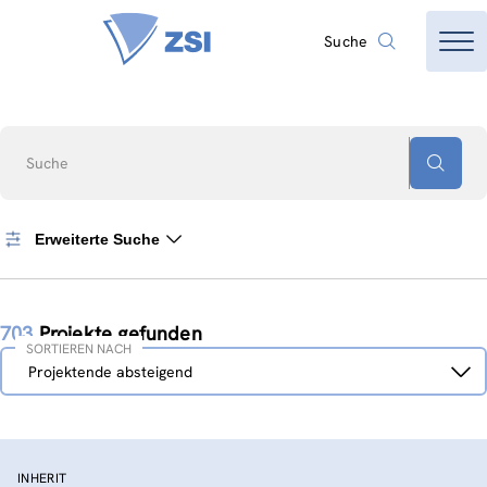
Suche
Suche
Erweiterte Suche
703
Projekte gefunden
SORTIEREN NACH
Sortieren
Projektende absteigend
nach
INHERIT