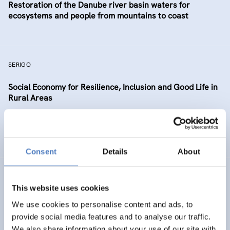
Restoration of the Danube river basin waters for
ecosystems and people from mountains to coast
SERIGO
Social Economy for Resilience, Inclusion and Good Life in
Rural Areas
SOZIALE INKLUSION (INKL. MIGRATION)
SOZIALE INNOVATION
…
Consent
Details
About
STECCI
This website uses cookies
STone monument Ensambles and the Climate Change
We use cookies to personalise content and ads, to
Impact
provide social media features and to analyse our traffic.
We also share information about your use of our site with