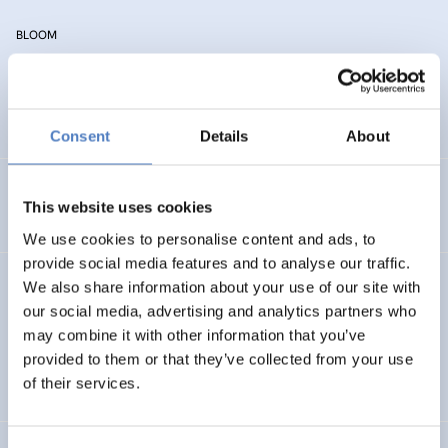
BLOOM
Boosting European citizens knowledge and awareness of
bioeconomy
Consent
Details
About
Innovation for a Better World
This website uses cookies
We use cookies to personalise content and ads, to
provide social media features and to analyse our traffic.
We also share information about your use of our site with
EU-SPI
our social media, advertising and analytics partners who
Pilot Project on the Social Progress Index
may combine it with other information that you’ve
provided to them or that they’ve collected from your use
of their services.
ARBEIT & BESCHÄFTIGUNG
AUFKOMMENDE THEMEN
…