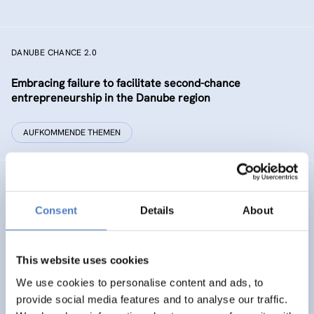
DANUBE CHANCE 2.0
Embracing failure to facilitate second-chance
entrepreneurship in the Danube region
AUFKOMMENDE THEMEN
ISF ERA ENP
Consent
Details
About
Assessing progress towards the ERA integration of the
associated ENP countries
This website uses cookies
INTERNATIONALE F&I-ZUSAMMENARBEIT
We use cookies to personalise content and ads, to
SOZIALE INKLUSION (INKL. MIGRATION)
…
provide social media features and to analyse our traffic.