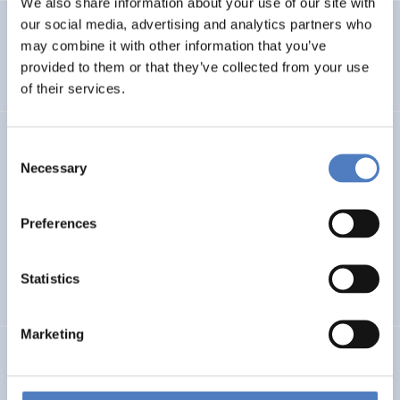
We also share information about your use of our site with
our social media, advertising and analytics partners who
ISF EU-Canada Programme Level Cooperation Task Force
may combine it with other information that you’ve
provided to them or that they’ve collected from your use
INTERNATIONALE F&I-ZUSAMMENARBEIT
of their services.
NEWHORRIZON
Consent
Necessary
Selection
NewHoRRIzon: Excellence in science and innovation for
Europe by adopting the concept of Responsible Research
and Innovation
Preferences
SOZIALE INKLUSION (INKL. MIGRATION)
Statistics
WISSENSCHAFTS-, TECHNOLOGIE- UND INNOVATIONSPOLITIK
Marketing
S4D4C
Using science for/in diplomacy for addressing global