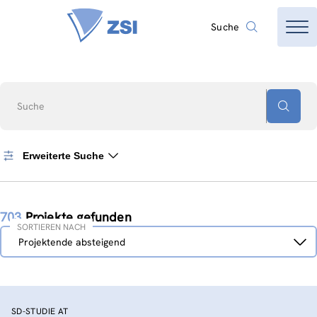
Suche
Suche
Erweiterte Suche
703
Projekte gefunden
SORTIEREN NACH
Sortieren
Projektende absteigend
nach
SD-STUDIE AT