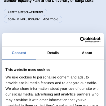
Gender Equality Plan at the University of Banja Luka
ARBEIT & BESCHÄFTIGUNG
SOZIALE INKLUSION (INKL. MIGRATION)
EU4TECH POC
Western Balkans Proof of Concept Scheme
Consent
Details
About
Evaluation: Pflege und Betreuung für Kinder mit
This website uses cookies
komplexen Erkrankungen
We use cookies to personalise content and ads, to
provide social media features and to analyse our traffic.
GESUNDHEIT INKL. ALTERUNG
We also share information about your use of our site with
SOZIALE INKLUSION (INKL. MIGRATION)
our social media, advertising and analytics partners who
…
may combine it with other information that you’ve
provided to them or that they’ve collected from your use