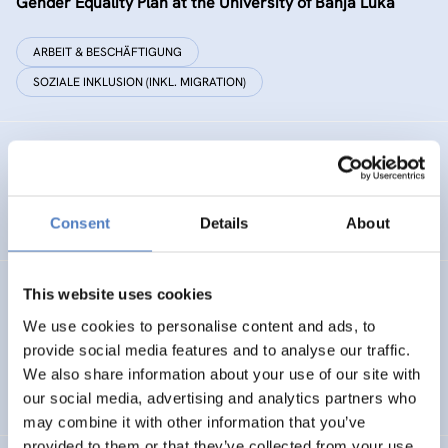
Gender Equality Plan at the University of Banja Luka
ARBEIT & BESCHÄFTIGUNG
SOZIALE INKLUSION (INKL. MIGRATION)
EU4TECH POC
Western Balkans Proof of Concept Scheme
Consent
Details
About
Evaluation: Pflege und Betreuung für Kinder mit
This website uses cookies
komplexen Erkrankungen
We use cookies to personalise content and ads, to
provide social media features and to analyse our traffic.
GESUNDHEIT INKL. ALTERUNG
We also share information about your use of our site with
SOZIALE INKLUSION (INKL. MIGRATION)
our social media, advertising and analytics partners who
…
may combine it with other information that you’ve
provided to them or that they’ve collected from your use