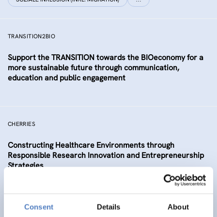
TRANSITION2BIO
Support the TRANSITION towards the BIOeconomy for a
more sustainable future through communication,
education and public engagement
CHERRIES
Constructing Healthcare Environments through
Responsible Research Innovation and Entrepreneurship
Strategies
AUFKOMMENDE THEMEN
WISSENSCHAFTS-, TECHNOLOGIE- UND INNOVATIONSPOLITIK
Consent
Details
About