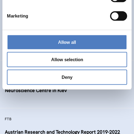
SEED-HUB
Marketing
Social Entrepreneurship Education and Development Hub
(SEED-Hub)
AUFKOMMENDE THEMEN
Allow all
SOZIALE INKLUSION (INKL. MIGRATION)
…
Allow selection
NEUROTWIN
Deny
Pan-European twinning to re-establish world-level
Neuroscience Centre in Kiev
FTB
Austrian Research and Technology Report 2019-2022