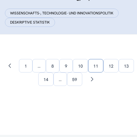
WISSENSCHAFTS-, TECHNOLOGIE- UND INNOVATIONSPOLITIK
DESKRIPTIVE STATISTIK
1
…
8
9
10
11
12
13
Vorherige
Seite
14
…
59
Nächste
Seite