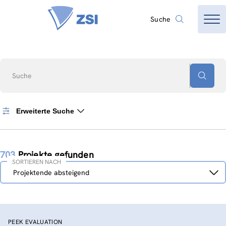
Suche
Suche
Erweiterte Suche
703
Projekte gefunden
SORTIEREN NACH
Sortieren
Projektende absteigend
nach
PEEK EVALUATION