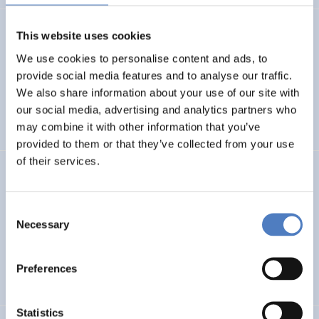
REINFORCE
This website uses cookies
We use cookies to personalise content and ads, to
REsearch INfrastructures FOR Citizens in Europe
provide social media features and to analyse our traffic.
We also share information about your use of our site with
SOZIALE INNOVATION
our social media, advertising and analytics partners who
WISSENSCHAFTS-, TECHNOLOGIE- UND INNOVATIONSPOLITIK
may combine it with other information that you’ve
provided to them or that they’ve collected from your use
of their services.
OPEN!NEXT
Company-Community Collaboration for Open Source
Consent
Development of products and services
Necessary
Selection
DIGITALISIERUNG
SOZIALE INKLUSION (INKL. MIGRATION)
Preferences
…
Statistics