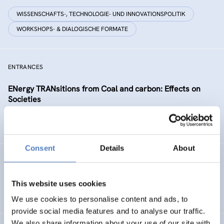
WISSENSCHAFTS-, TECHNOLOGIE- UND INNOVATIONSPOLITIK
WORKSHOPS- & DIALOGISCHE FORMATE
ENTRANCES
ENergy TRANsitions from Coal and carbon: Effects on
Societies
AUFKOMMENDE THEMEN
FORESIGHT-METHODEN
Consent
Details
About
SER-SAIGE
Serbian Science Fund Development
This website uses cookies
We use cookies to personalise content and ads, to
provide social media features and to analyse our traffic.
We also share information about your use of our site with