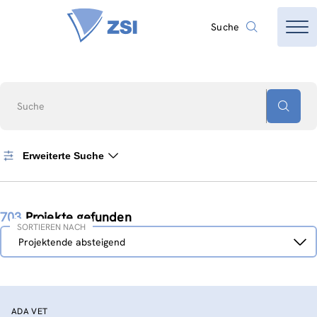
Suche
Suche
Erweiterte Suche
703
Projekte gefunden
SORTIEREN NACH
Sortieren
Projektende absteigend
nach
ADA VET