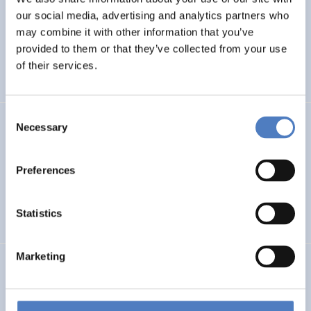
DIRECT HUBS
our social media, advertising and analytics partners who
may combine it with other information that you’ve
Regenerative Co-Creative Transformation HUBS
provided to them or that they’ve collected from your use
of their services.
SOZIALE INNOVATION
Consent
Evaluation der Richtlinie zur“Förderung von Forschung
Necessary
Selection
und Lehre im Bereich der Sozialpolitik“
Preferences
BILDUNG
WISSENSCHAFTS-, TECHNOLOGIE- UND INNOVATIONSPOLITIK
Statistics
…
Marketing
SIVOCS
Social Innovation as Valuation and Outcome Category of