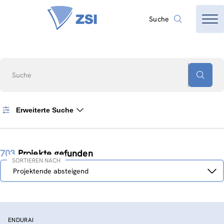
Suche
Suche
Erweiterte Suche
703
Projekte gefunden
SORTIEREN NACH
Sortieren
Projektende absteigend
nach
ENDURAI