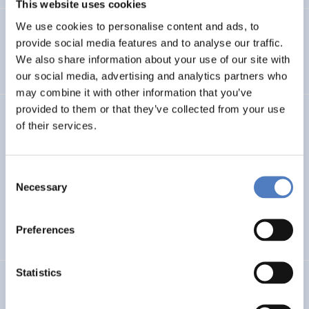
This website uses cookies
We use cookies to personalise content and ads, to
SI plus – Kompetenzzentrum für Soziale Innovation
provide social media features and to analyse our traffic.
We also share information about your use of our site with
AUFKOMMENDE THEMEN
SOZIALE INNOVATION
…
our social media, advertising and analytics partners who
may combine it with other information that you’ve
provided to them or that they’ve collected from your use
LUKE
of their services.
Linking Ukraine to the European Research Area – Joint
Funding and Capacity Building Platform for Enhanced
Consent
Research and Innovation Cooperation
Necessary
Selection
INTERNATIONALE F&I-ZUSAMMENARBEIT
Preferences
WISSENSCHAFTS-, TECHNOLOGIE- UND INNOVATIONSPOLITIK
Statistics
make-a-thek